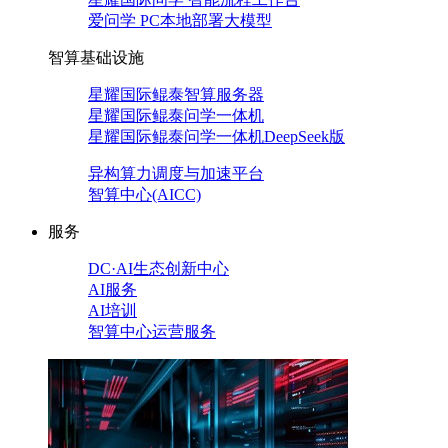
爱问学 PC本地部署大模型
智算基础设施
星耀国际鲲泰智算服务器
星耀国际鲲泰问学一体机
星耀国际鲲泰问学一体机DeepSeek版
异构算力调度与加速平台
智算中心(AICC)
服务
DC·AI生态创新中心
AI服务
AI培训
智算中心运营服务