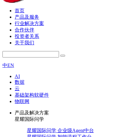
首页
产品及服务
行业解决方案
合作伙伴
投资者关系
关于我们
中
EN
AI
数据
云
基础架构软硬件
物联网
产品及解决方案
星耀国际问学
星耀国际问学 企业级Agent中台
星耀国际问学 智能流程工作台