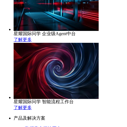
星耀国际问学 企业级Agent中台
了解更多
星耀国际问学 智能流程工作台
了解更多
产品及解决方案