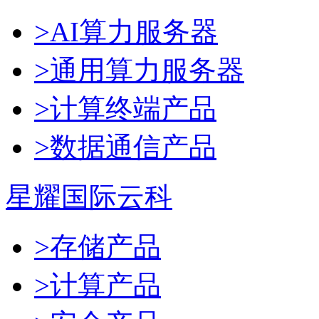
>AI算力服务器
>通用算力服务器
>计算终端产品
>数据通信产品
星耀国际云科
>存储产品
>计算产品