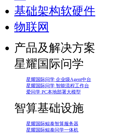
基础架构软硬件
物联网
产品及解决方案
星耀国际问学
星耀国际问学 企业级Agent中台
星耀国际问学 智能流程工作台
爱问学 PC本地部署大模型
智算基础设施
星耀国际鲲泰智算服务器
星耀国际鲲泰问学一体机