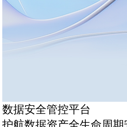
数据安全管控平台
护航数据资产全生命周期