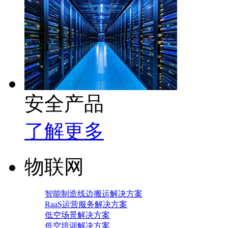
安全产品
了解更多
物联网
智能制造线边搬运解决方案
RaaS运营服务解决方案
低空场景解决方案
低空培训解决方案