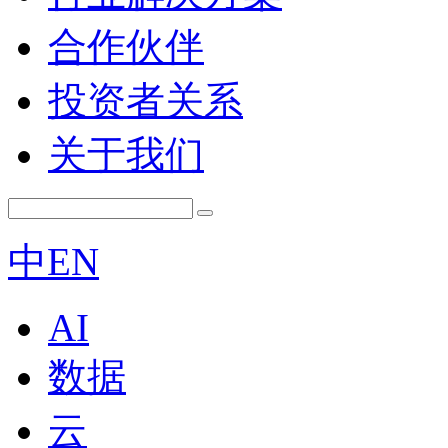
合作伙伴
投资者关系
关于我们
中
EN
AI
数据
云