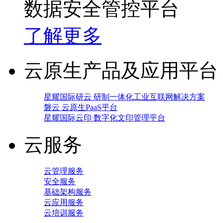
数据安全管控平台
了解更多
云原生产品及应用平台
星耀国际研云 研制一体化工业互联网解决方案
磐云 云原生PaaS平台
星耀国际云印 数字化文印管理平台
云服务
云管理服务
安全服务
基础架构服务
云应用服务
云培训服务