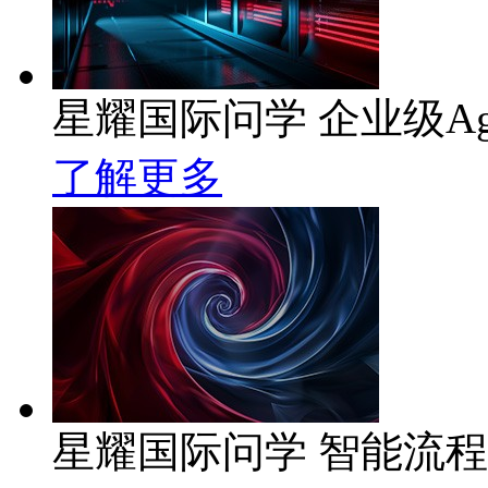
星耀国际问学 企业级Ag
了解更多
星耀国际问学 智能流