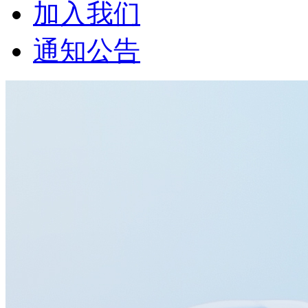
加入我们
通知公告