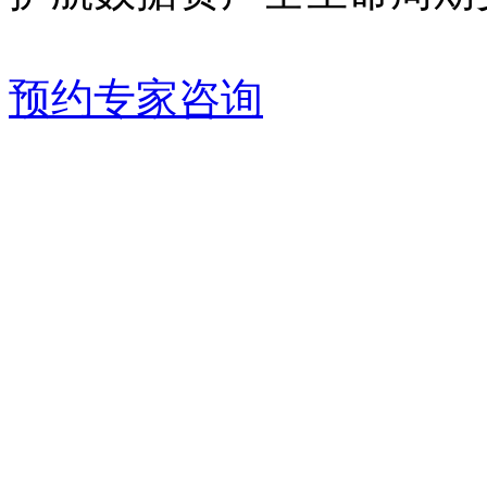
预约专家咨询