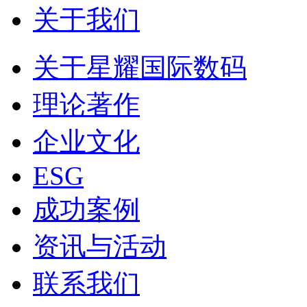
关于我们
关于星耀国际数码
理论著作
企业文化
ESG
成功案例
资讯与活动
联系我们