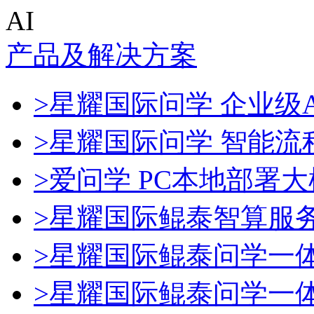
AI
产品及解决方案
>星耀国际问学 企业级A
>星耀国际问学 智能流
>爱问学 PC本地部署
>星耀国际鲲泰智算服
>星耀国际鲲泰问学一
>星耀国际鲲泰问学一体机