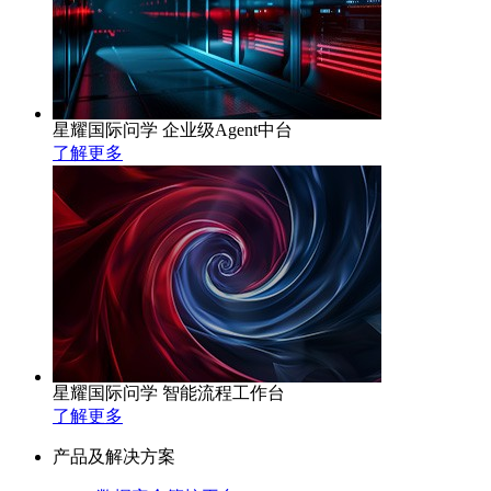
星耀国际问学 企业级Agent中台
了解更多
星耀国际问学 智能流程工作台
了解更多
产品及解决方案