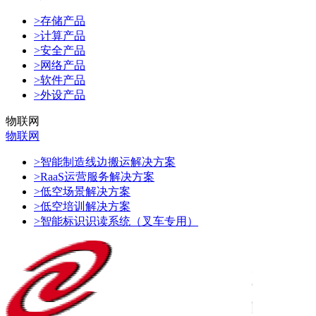
>存储产品
>计算产品
>安全产品
>网络产品
>软件产品
>外设产品
物联网
物联网
>智能制造线边搬运解决方案
>RaaS运营服务解决方案
>低空场景解决方案
>低空培训解决方案
>智能标识识读系统（叉车专用）