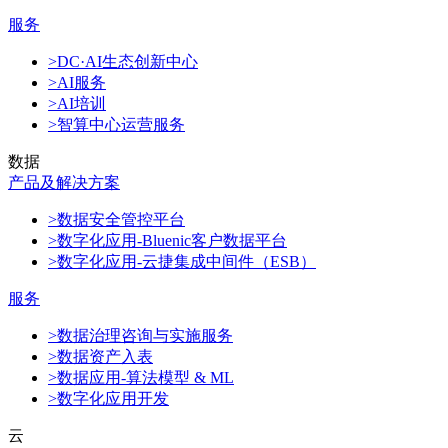
服务
>DC·AI生态创新中心
>AI服务
>AI培训
>智算中心运营服务
数据
产品及解决方案
>数据安全管控平台
>数字化应用-Bluenic客户数据平台
>数字化应用-云捷集成中间件（ESB）
服务
>数据治理咨询与实施服务
>数据资产入表
>数据应用-算法模型 & ML
>数字化应用开发
云