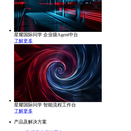
星耀国际问学 企业级Agent中台
了解更多
星耀国际问学 智能流程工作台
了解更多
产品及解决方案