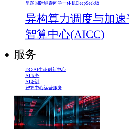
星耀国际鲲泰问学一体机DeepSeek版
异构算力调度与加速
智算中心(AICC)
服务
DC·AI生态创新中心
AI服务
AI培训
智算中心运营服务