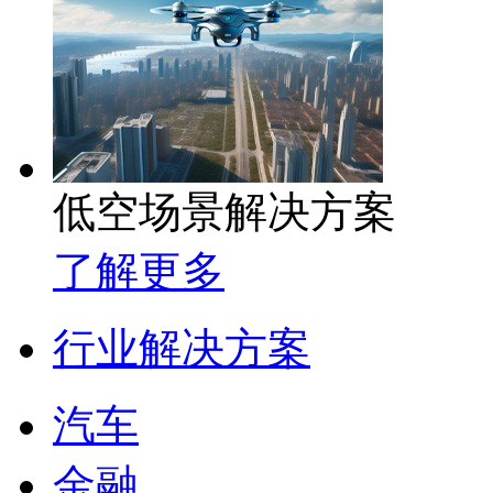
低空场景解决方案
了解更多
行业解决方案
汽车
金融