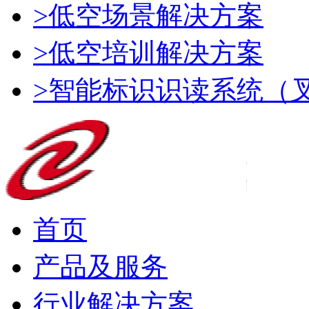
>低空场景解决方案
>低空培训解决方案
>智能标识识读系统（
首页
产品及服务
行业解决方案