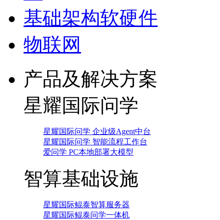
基础架构软硬件
物联网
产品及解决方案
星耀国际问学
星耀国际问学 企业级Agent中台
星耀国际问学 智能流程工作台
爱问学 PC本地部署大模型
智算基础设施
星耀国际鲲泰智算服务器
星耀国际鲲泰问学一体机