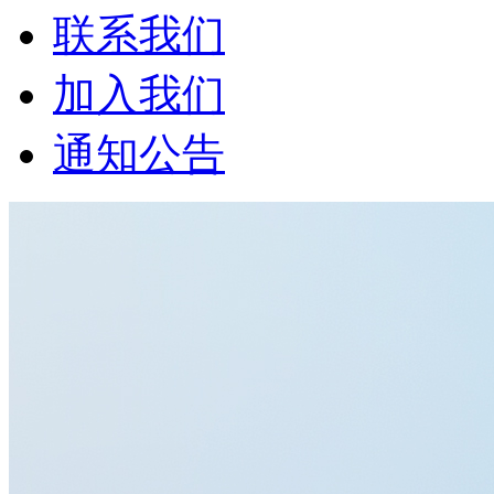
联系我们
加入我们
通知公告