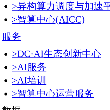
>异构算力调度与加速
>智算中心(AICC)
服务
>DC·AI生态创新中心
>AI服务
>AI培训
>智算中心运营服务