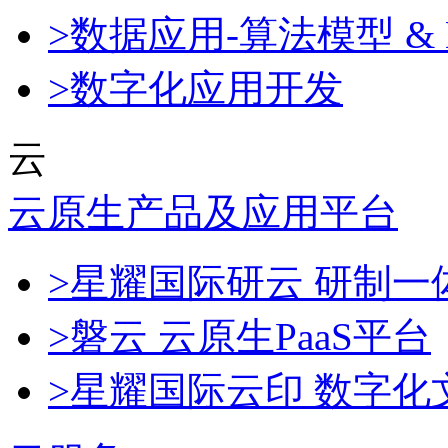
>数据应用-算法模型 & 
>数字化应用开发
云
云原生产品及应用平台
>星耀国际研云 研制
>磐云 云原生PaaS平台
>星耀国际云印 数字化