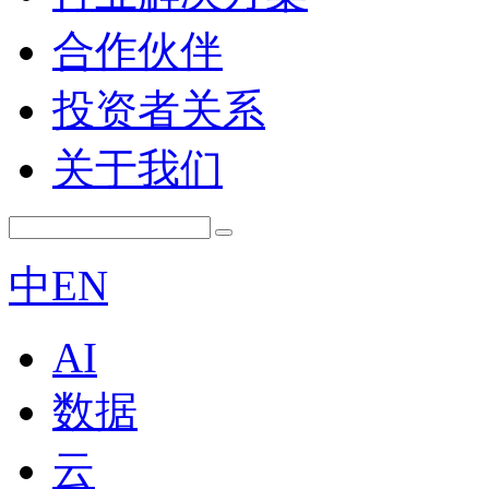
合作伙伴
投资者关系
关于我们
中
EN
AI
数据
云