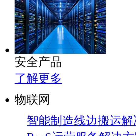
安全产品
了解更多
物联网
智能制造线边搬运解