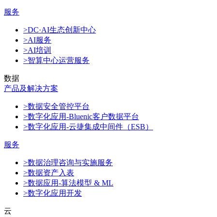
服务
>DC·AI生态创新中心
>AI服务
>AI培训
>智算中心运营服务
数据
产品及解决方案
>数据安全管控平台
>数字化应用-Bluenic客户数据平台
>数字化应用-云捷集成中间件（ESB）
服务
>数据治理咨询与实施服务
>数据资产入表
>数据应用-算法模型 & ML
>数字化应用开发
云